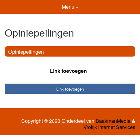
Menu +
Opiniepeilingen
Opiniepeilingen
Link toevoegen
Link toevoegen
Copyright © 2023 Onderdeel van
BaakmanMedia
&
Vrolijk Internet Services